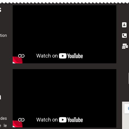
s
tion
a
 des
ie le